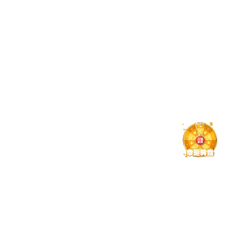
为双方
当世界杯的号角吹响，足球世界的每一次对
在世界杯的舞
决都可能书写意想不到的篇...
精心编排的戏剧
07-26 14:05
07-26 13:44
延伸阅读