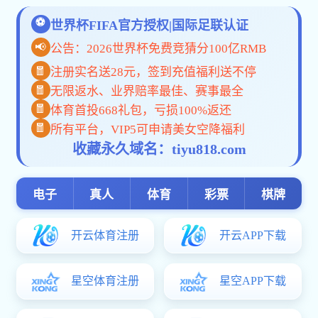
并肩作战的射手，如今以分析师的身份，试图
捕捉那些隐藏在数字背后的胜负密码。世界杯
本该如此——既有热血沸腾的瞬间，也有冷静
如冰的算力。而吉尔伯托莫拉对捷克射门数据
的预测，或许正是我们揭开这场对决神秘面纱
的关键钥匙。
吉尔伯托莫拉的足球生涯充满了辉煌与传奇。
他曾是巴西队2002年世界杯夺冠阵容中的关
键一员，其敏锐的门前嗅觉和高效的射门转化
率令人印象深刻。退役后，他转型为战术分析
师，专注于通过数据预测比赛的走向。在分析
捷克队的射门数据时，吉尔伯托莫拉发现了一
个有趣的规律：捷克队在面对高压防守时，其