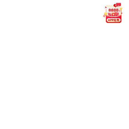
帕福斯欧冠联赛阶段角球进攻套路有望左
在当今欧洲足坛，战术细节往往成为决定比赛走向
的关键。对于塞浦路...
2026-07-25