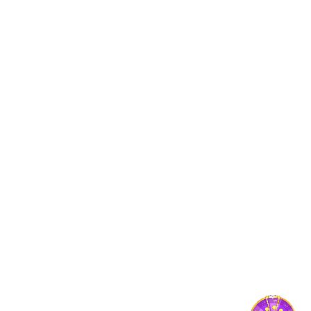
英冠里围绕年轻球员成长的选择，在长期竞
在英冠这片充满原始力量与野性碰撞的绿茵战场
上，每一场比赛都像是一场关乎生存的角斗。...
2026-08-07