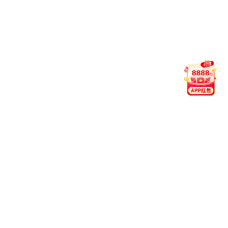
马赛交锋勒芒，领先后情绪控制不容忽视
在法国杯的绿茵舞台上，马赛与勒芒的对话从来不
只是实力的简单对垒...
2026-08-07