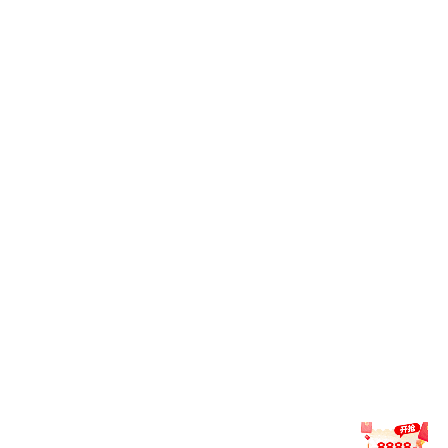
萨拉赫人物观察：禁区内终结体现比赛价值
在当今足坛，关于“射手”的定义正在被重新书写。当
无数专家痴迷于...
2026-08-07