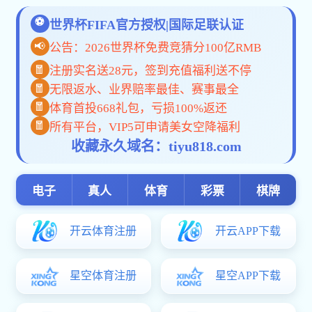
超级巨星的灵光一现，而彻底载入史册。这不
仅是一场足球赛事的胜负，更是一次关于尊
严、复仇与荣耀的激烈碰撞。本文将带你深入
走进这场充满戏剧性的夜晚，解读“波尔图主
帅怒吼本菲卡爆冷出局”背后的战术博弈与心
理对决，见证那令人窒息的“巨星时刻”。
比赛开始前，外界普遍认为这将是一场实力悬
殊的较量。本菲卡作为葡萄牙杯的卫冕冠军，
阵容深厚，状态正佳；而波尔图虽然在联赛中
紧追不舍，但近期遭遇了伤病潮，核心球员轮
换受限。然而，足球的魅力恰恰在于它的不可
预测性。从踏入球场的第一分钟起，波尔图球
员就像是被点燃的火药桶，每一个对抗都寸土