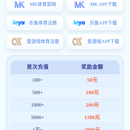
帅——那位以激情和铁腕著称的战术大师，在
场边愤怒地挥舞着手臂，面部涨红，向刚刚犯
错的球员发出了震耳欲聋的怒吼。这声怒吼，
不仅是对失误的苛责，更像是向全队下达的冲
锋号。在短暂的调整后，他没有选择保守，反
而连换两名攻击手，摆出了破釜沉舟的架势。
这种极致的求胜欲望，迅速感染了场上的每一
名队员。
正是这种不放弃的精神，孕育了随后的“巨星
时刻”。比赛临近尾声，当所有人都以为本菲
卡将带着胜利离开时，波尔图的进攻灵魂，那
位身价不菲的超级巨星站了出来。他在左路拿
球，面对两名防守球员的包夹，没有选择传