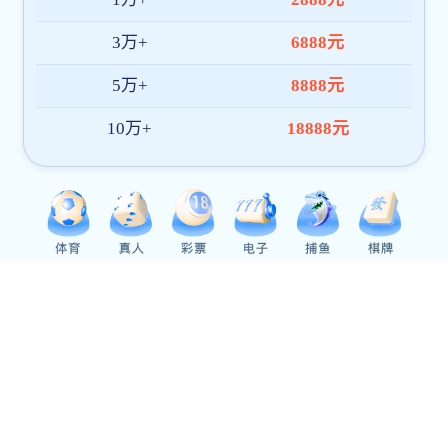
中，而是利用一个精妙的假动作闪开角度，随
即在距离球门25米开外拔脚怒射。这记射门
力量极大，角度刁钻，皮球如出膛炮弹般直挂
球门死角。门将甚至来不及做出任何反应，只
能目送皮球入网。1比1！巨龙球场瞬间爆发
出山呼海啸般的欢呼。这粒金子般的进球，将
比赛拖入了加时。在随后的加时赛中，士气大
振的波尔图完全掌控了局面，并最终依靠一记
反击绝杀，以2比1的比分完成惊天逆转。本
菲卡爆冷出局，波尔图主帅在终场哨响后，反
而平静地与每位队员拥抱，那声怒吼与此刻的
深沉形成了最强烈的对比，成为了这场经典战
役最生动的注脚。
回顾整场比赛，本菲卡爆冷出局绝非偶然。波