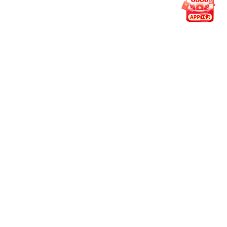
萨索洛迎战拉齐奥，重点看高位压迫后的退
当亚平宁的烽火再次点燃，一场关乎战术智慧与心
理博弈的较量即将在...
2026-08-07