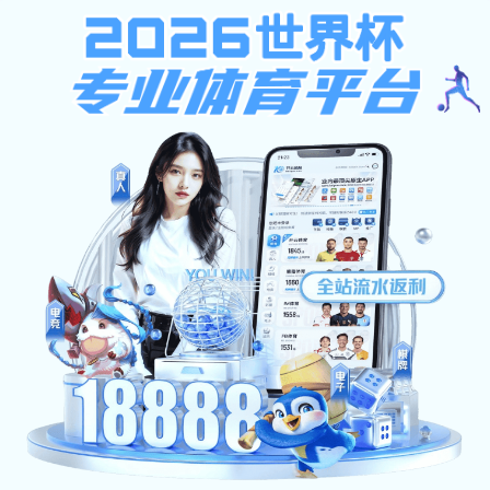
开云kaiyun(中国)
· 观赛体验
时区展示准...
天气裁判伤病...
展示你的主队...
体育头条
女足米亚哈姆
劳工证
专题策划页...
澳大利亚核心博伊尔世界
杯数据前瞻
在足球世界的宏大叙事中，每一次世界杯的征
程都如同星辰划过夜空，留下耀眼的轨迹。对
于澳大利亚队而言，2026年美加墨世界杯的
征途正徐徐展开，而在这片充满未知与挑战的
绿茵战场上，一位名为博伊尔的核心球员，正