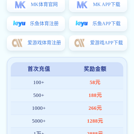
近期国家队的射门转化率达到了一个惊人的水
准——每五次射门就能收获一粒进球，这远高
于他职业生涯的平均值。这种高效不仅仅源于
运气，更与他不断调整的跑位意识密切相关。
当他从左路内切至禁区弧顶时，防守球员往往
会陷入两难：是封堵他的射门，还是防范他传
给中路的队友。这种战术威慑力，正是澳大利
亚在世界杯上赖以生存的资本。
当然，我们也不能忽略博伊尔在防守端的贡
献。在现代足球中，边锋的防守回撤已成为衡
量其全面性的重要标准。博伊尔场均1.8次的
抢断数据，在边锋位置上实属罕见。这意味着
他不仅是一个进攻终结点，更是一个防守的发