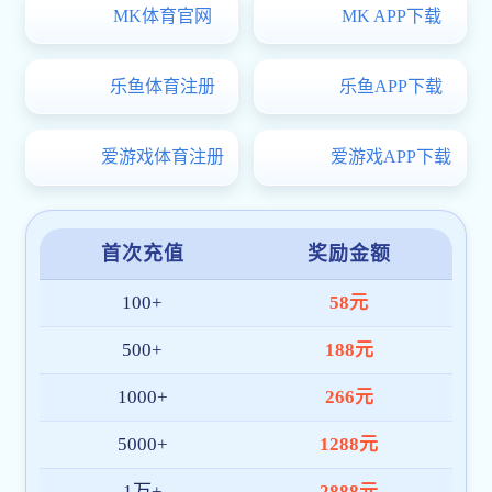
请”黄牌以泄愤，也懂得在关键时刻收住脚。
但若裁判执法尺度较严，侧重于保护进攻球
员，那么巴拉圭队那些隐蔽的拉扯和阻挠，也
可能导致他们吞下黄牌的苦果。
裁判的执法标准，是这场黄牌预测中最大的变
数。如果场上主裁判倾向于“出牌狂魔”风格，
那么两支球队都可能陷入犯规泥潭。澳大利亚
的硬朗防守与巴拉圭的战术纠缠，将毫无悬念
地转化为频繁的牌数。反之，若裁判秉持“让
比赛流畅”的理念，许多边缘犯规可能被口头
警告放过。然而，考虑到世界杯赛事的高强度
和关注度，裁判往往会对刻意拖延时间、报复
性犯规等行为严惩不贷。例如，在比赛最后阶