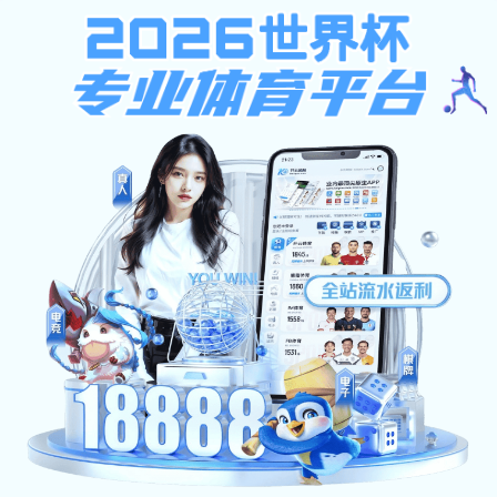
开云kaiyun(中国)
· 观赛体验
时区展示准...
天气裁判伤病...
展示你的主队...
体育头条
女足米亚哈姆
劳工证
专题策划页...
澳大利亚对巴拉圭世界杯
黄牌预测
当世界杯的战火点燃全球的激情，每一张黄牌
都可能成为改写命运的蝴蝶效应。澳大利亚队
与巴拉圭队，两支风格迥异的劲旅，即将在绿
茵场上展开殊死搏斗。然而，在比分与胜负之
外，裁判手中的那张小卡片或许才是真正的胜