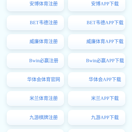
敏感神经。回顾历史战绩，澳大利亚队在面对
技术型球队时，往往因为无法适应对方的快速
传导而被迫采取犯规战术。因此，在这场对决
中，澳大利亚队的中后场球员，如后腰和边后
卫，必须谨防因战术犯规而身背黄牌。
反观巴拉圭队，他们秉承了南美足球的狡黠与
韧性。尽管身形上可能不如澳大利亚人高大，
但巴拉圭球员在防守端的“小动作”和“战术犯
规”堪称世界级。他们擅长用非进攻性的身体
接触来干扰对手，甚至在场面失控时，通过夸
张的倒地来诱发裁判的同情。这种“心理战”不
仅能够打乱澳大利亚队的节奏，更可能让对手
在焦躁中付出代价。巴拉圭队的关键球员往往
拥有极强的纪律性，他们懂得在何时何地“申