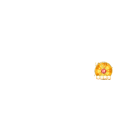
名字总是与风驰电掣般的速...
从来不只是实力
08-07 04:35
08-07 04:11
延伸阅读