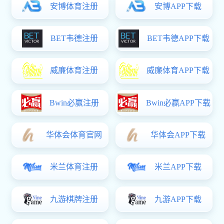
赛季的联赛中，场均完成过人次数名列前茅，
不仅能为队友制造空间，更具备在禁区前横向
盘带后起脚的短板能力。对于阿尔及利亚队而
言，当核心陷入对手的多人围剿时，本拉赫马
的持球推进和大局观，将成为打破僵局的另一
套逻辑。从数据前瞻的角度看，他的触球区域
集中于左路与中路肋部，这恰恰是世界杯赛场
上对手防线最易露出破绽的走廊。
世界杯的舞台从来不缺少英雄，但对本拉赫马
而言，如何将俱乐部的高光数据无缝移植到国
家队，是他需要跨越的心理门槛。在过去的一
些预选赛和热身赛中，他在国家队的进球效率
始终未能达到俱乐部的巅峰水准，这略显尴尬
的方差直接导致了他时而替补、时而首发的角