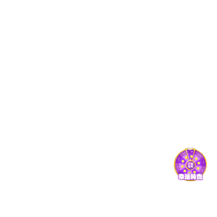
6月23日克罗地亚对巴拿马爆冷可能
伊朗对上埃
为双方
当世界杯的号角吹响，足球世界的每一次对
在世界杯的舞
决都可能书写意想不到的篇...
精心编排的戏剧
07-26 14:05
07-26 13:44
延伸阅读