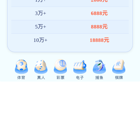
深入剖析战术层面，伊拉克队要想实现带有冷
门气质的中路串联，必须解决一个结构性的矛
盾：前场接应点的匮乏。法国队的后卫线，无
论是于帕梅卡诺还是萨利巴，都具备顶级的单
防能力。如果阿里·贾西姆送出精妙传球后，
前方只有一名进攻球员去面对两名法国中卫，
那么串联的威力将大打折扣。此时的赔率解读
就需要引入“联动”概念。在伊拉克阿里贾西姆
迎战法国队中路串联赔率解读的市场反馈中，
我们注意到“伊拉克队总进球数大于0.5球”的
赔率虽然不低，但呈现持续下滑趋势。这说明
主流资金认为伊拉克并非没有破门办法，而这
个办法大概率依赖于定位球或反击中的二次进