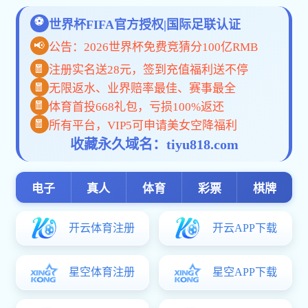
撞上现代足球的精密工业，比赛的胜负手，往
往就藏在中路那方寸之间的串联与对抗中。我
们今天要探讨的，不是简单的胜负预测，而是
一场关于足球哲学的解构：伊拉克阿里贾西姆
迎战法国队中路串联赔率解读，究竟隐藏着怎
样的战术密码与市场博弈？
要想读懂这场比赛的赔率，首先必须理解“中
路串联”这四个字对于两支球队截然不同的意
义。对于法国队而言，中路的串联是奢侈品，
是锦上添花的技艺。拥有姆巴佩、登贝莱等边
路爆点的高卢雄鸡，其进攻发起点往往在边
翼。然而，当格里兹曼状态起伏，楚阿梅尼尚
未完全成熟时，法国队的中路其实存在某种程