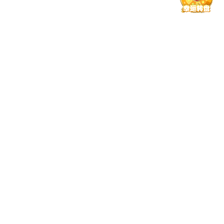
延伸阅读
阿德耶米赛季课题：最后一传仍是关键
在多特蒙德的威斯特法伦球场，阿德耶米的名字总