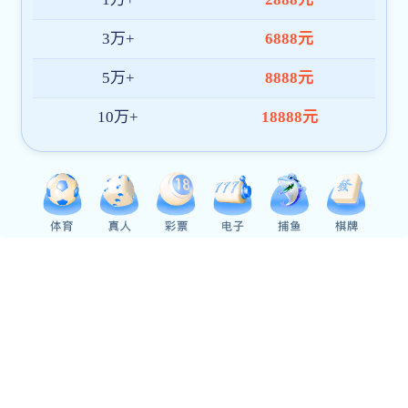
九号”神威的最佳舞台。在西班牙无孔不入的
传控体系中，莫拉塔常常会像一个幽灵般游弋
在对手的越位线上。他的跑位不是为了接球射
门，而是为了撕扯开对手的防线。这是一种更
高层次的助攻方式——无球助攻。当莫拉塔通
过一次极具迷惑性的斜插，带走了对方两名中
后卫的注意力后，身后的中路空档就像是敞开
的凯旋门。此时，无论是布斯克茨的过顶长
传，还是阿森西奥的横向转移，都能直接找到
插上的中场球员。虽然这记进球的助攻者或许
被记作是传球人，但真正的“战术助攻”缔造
者，非莫拉塔莫属。他通过一次不计体力消耗
的跑动，直接改变了对手的防守站位，这种对
比赛的影响力，是任何数据都无法完全衡量