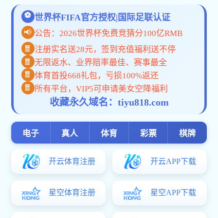
局钥匙”的角色。西班牙斗牛士军团的核心前
锋阿尔瓦罗·莫拉塔，正是这样一位备受争议
却又不可或缺的关键先生。在即将到来的卡塔
尔世界杯小组赛阶段，他能否摆脱“软脚虾”的
刻板印象，用精准的传球和无私的跑位，为队
友铺就通往胜利的道路？今天，我们就以一种
大胆甚至略带浮夸的视角，深度预测莫拉塔在
本届世界杯小组赛中的助攻数据，探讨他如何
以另一种方式，拯救并定义西班牙的未来。
在足球的字典里，助攻往往被视为一种近乎艺
术的成就。它需要进球者完成致命一击，但更
离不开送出传球者的那一瞬间的洞察与勇气。
莫拉塔，这位身高臂长却脚下细腻的前锋，在