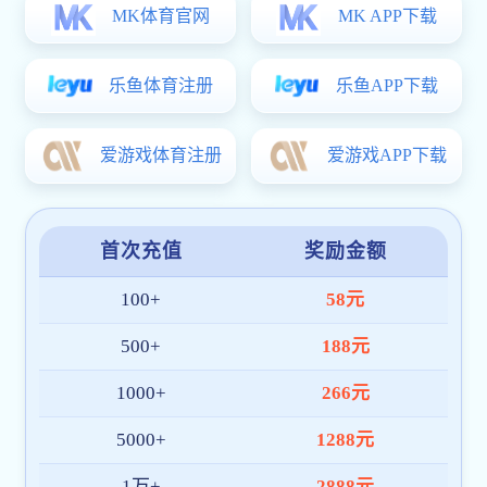
的背身拿球能力，可以稳稳地将皮球控制在脚
下，然后顺势分给从肋部高速插上的奥尔莫或
者费兰·托雷斯。可以大胆预测，在这场比赛
中，莫拉塔至少会贡献一次手术刀般的直塞。
这个助攻将出现在比赛的第60分钟左右，当
哥斯达黎加的防线体能出现下降时，莫拉塔在
禁区弧顶接球，佯装射门，实则脚腕一抖，将
球推向右路空档，助攻边锋轻松推射破门。这
将是他在本届赛事中的“敲门砖”。
第二战，面对中北美劲旅墨西哥，比赛的强度
与节奏将再次升级。墨西哥人拥有出色的脚下
技术和极快的反击速度，西班牙的控制力将受
到严峻考验。然而，这正是莫拉塔发挥其“伪