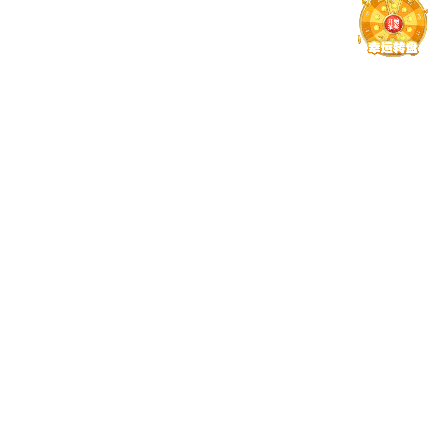
名字总是与风驰电掣般的速...
从来不只是实力
08-07 04:35
08-07 04:11
延伸阅读