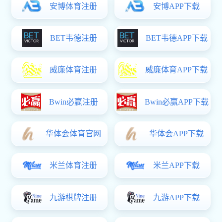
比赛开场后，双方迅速进入状态。奥兰多城摆
出铁桶阵，试图限制迈阿密国际的进攻核心。
然而，足球的魅力往往在于不可预知的变数。
第12分钟，迈阿密国际的前场三叉戟打出精
妙配合，一记直塞球撕开对手防线。球门前，
那位身披10号战袍的球员如猎豹般插上，不
等皮球落地便凌空抽射。皮球划出一道弧线，
砸在横梁内沿弹入网窝。全场瞬间沸腾，球迷
们挥舞着围巾和旗帜，高喊着他的名字。这是
帽子戏法的序曲，也是迈阿密同城死敌对决中
绽放的第一朵火花。
随着比分领先，迈阿密国际的攻势愈发凌厉。
第33分钟，这位英雄再次挺身而出。一次角