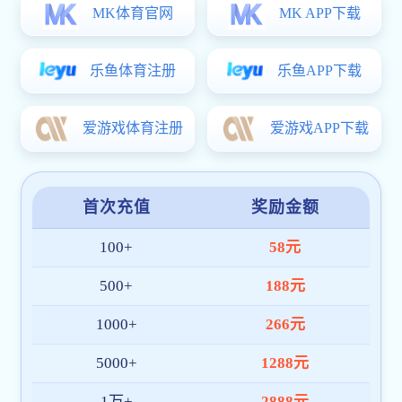
球机会中，他抢在防守球员之前，用一个刁钻
的头球将比分扩大为2比0。门将甚至来不及
做出反应，皮球已经稳稳落入网底。看台上的
欢呼声震耳欲聋，无数双手臂指向天空，仿佛
在迎接一场庆典。奥兰多城的球员们则显得面
色凝重，他们深知，面对这样一个不可阻挡的
对手，翻盘的希望正在一点点流失。半场结束
时，迈阿密国际带着两球优势走进更衣室，而
那个名字已经成为全场讨论的焦点。
下半场易边再战，奥兰多城试图通过换人调整
加强进攻。他们的努力一度取得成效：第54
分钟，客队利用一次反击扳回一城，比分改写
为2比1。悬念重新被点燃，球场内的气氛骤
然紧张。但迈阿密国际没有慌乱，他们的核心