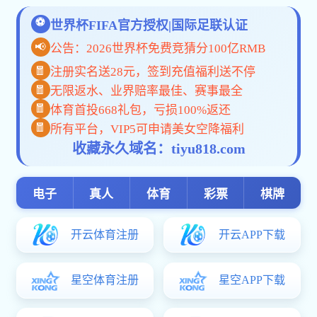
那令人热血沸腾的夜晚，重温迈阿密同城死敌
对决中的巅峰时刻，感受帽子戏法带来的震撼
与荣耀。
夜幕低垂，迈阿密国际的主场如往常般座无虚
席。球迷们的呐喊声汇聚成一股声浪，仿佛要
将苍穹撕裂。这是美职联小组赛中的一场关键
战役，对手正是与迈阿密隔海相望的奥兰多城
——一支在佛罗里达州与迈阿密国际争锋多年
的球队。两队之间的恩怨由来已久，从球场上
的激烈拼抢到场外的唇枪舌剑，每一次相遇都
充满了火药味。而这场比赛，恰逢小组赛的最
后冲刺阶段，胜利不仅意味着积分榜上的领
先，更是一座城市的尊严之战。