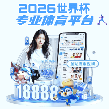
开云kaiyun(中国)
· 观赛体验
时区展示准...
天气裁判伤病...
展示你的主队...
体育头条
女足米亚哈姆
劳工证
专题策划页...
拉林面对卡塔尔防线射门
脚感是否回暖赔率变化研
判
在世界杯的聚光灯下，每一次触球都牵动着亿
万球迷的神经。当亚洲劲旅拉林队站在卡塔尔
坚固的防线面前，一个核心问题随之浮现：那
位在小组赛初期屡失良机的锋线尖刀，其射门