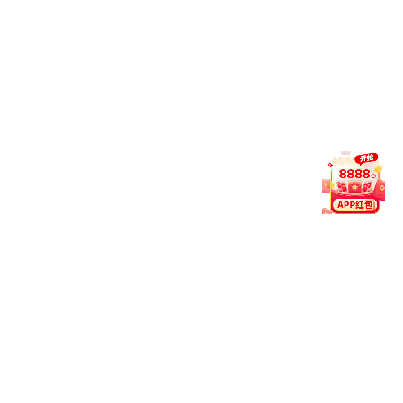
萨索洛迎战拉齐奥，重点看高位压迫后的退
当亚平宁的烽火再次点燃，一场关乎战术智慧与心
理博弈的较量即将在...
2026-08-07