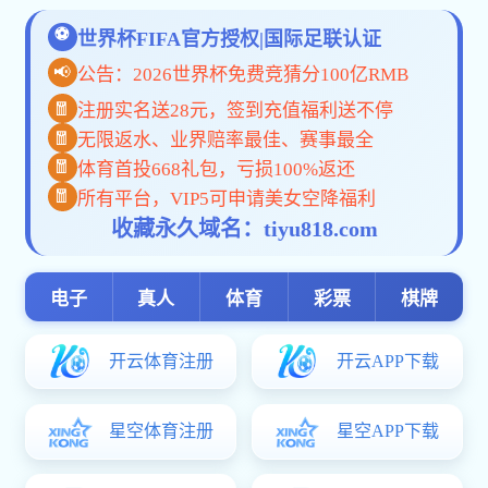
推向了聚光灯下。两支球队的边后卫不仅承担
着防守的重任，更在进攻端频繁前插，成为改
变比赛走向的关键棋子。本文将深入分析莫雷
洛与阿闻德兹的斗法，揭示边后卫在世界杯赛
场上的“隐形统治力”。
厄瓜多尔边后卫莫雷洛无疑是那场较量中最耀
眼的工兵。他不仅贡献了全队最高的5次铲
断，更在进攻端送出过两次极具威胁的关键传
球。身高1米82的莫雷洛拥有出色的制空能
力，他在防守高空球时的卡位与预判，令科特
迪瓦的边路快马始终无法从容起速。这种全攻
全守的踢法，完美诠释了现代足球对边后卫的
全方位要求。莫雷洛的跑动距离高达11.3公