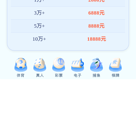
数据从不撒谎。根据赛后统计，莫雷洛的传球
成功率高达89%，其中包含了5次向中路的斜
长传，这种大范围的转移往往能直接改变进攻
方向。而阿闻德兹的传球成功率只有74%，且
多为安全球和横传，缺乏向前穿透的成功尝
试。在预期助攻（xA）这一数据上，莫雷洛
达到了惊人的0.45，而阿闻德兹仅为0.09。这
组冰冷的数据背后，是科特迪瓦厄瓜多尔小组
赛边后卫表现最清晰的写照：前者用进攻威胁
直接转化为了比赛中的实际控制力，后者则因
为防守端的束缚，遗忘了自己身上进攻的属
性。
对于足球战术研究者而言，这场小组赛提供了