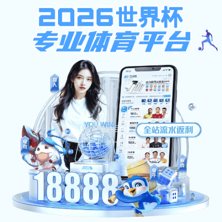
开云kaiyun(中国)
· 观赛体验
时区展示准...
天气裁判伤病...
展示你的主队...
体育头条
女足米亚哈姆
劳工证
专题策划页...
科特迪瓦厄瓜多尔小组赛
边后卫表现
在卡塔尔世界杯的璀璨星河中，小组赛往往是
战术博弈最激烈的舞台。当聚光灯倾向于锋线
杀手与中场魔术师时，边后卫的攻防职责往往
被低估。然而，科特迪瓦与厄瓜多尔在小组赛
的交锋，却意外地将边后卫这一位置的重要性