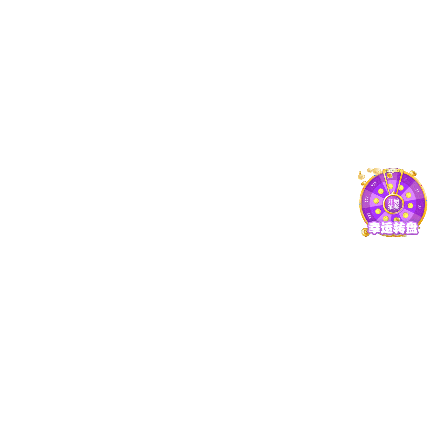
延伸阅读
6月23日克罗地亚对巴拿马爆冷可能
当世界杯的号角吹响，足球世界的每一次对决都可
能书写意想不到的篇...
2026-07-26