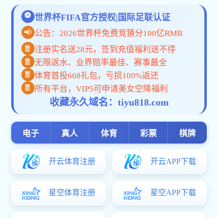
文将从战术角度深入剖析这位年轻前锋如何在
高压比赛中发挥支点作用，以及他为何被广泛
视为前场反击的参考标杆。
恩西索，这位年仅22岁的攻击手，凭借其在
英超联赛中的出色表现，早已吸引了全球球迷
的目光。在世界杯的赛场上，他的角色被进一
步放大——不仅仅是得分手，更是球队由守转
攻时的核心枢纽。面对澳大利亚这种以身体对
抗和防守纪律著称的对手，恩西索能否有效扮
演“前场支点”的角色，直接决定了巴拉圭反击
战术的成败。所谓“支点”，并非仅指高中锋的
背身拿球，而是指在高压下，球员有能力接应
传球、护住球权，并迅速为队友创造空间。恩