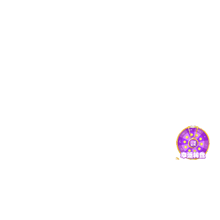
6月23日克罗地亚对巴拿马爆冷可能
伊朗对上埃
为双方
当世界杯的号角吹响，足球世界的每一次对
在世界杯的舞
决都可能书写意想不到的篇...
精心编排的戏剧
07-26 14:05
07-26 13:44
延伸阅读