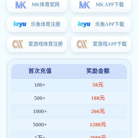
击肋部区域。正是这种决策上的不确定性，让
恩西索成为防守方的心腹大患。
更有意思的是，恩西索在反击中的支点作用，
并不局限于传统的背身护球。他善于在动态中
寻找对抗时机。例如，在一次快速反击中，当
巴拉圭的中场送出直传球时，恩西索会利用提
前的卡位动作，用身体将澳大利亚的中后卫挡
在身后，然后顺势完成一脚出球。这种“移动
中架炮”的能力，极大地提升了反击的速度和
流畅度。与某些依赖静态对抗的支点型前锋不
同，恩西索更像是一个“流动的灯塔”，不断变
换位置，指引着球队的进攻方向。对于澳大利
亚而言，限制他的支点功能，远比单纯盯防他