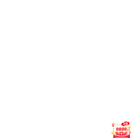
萨拉赫人物观察：禁区内终结体现比赛价值
在当今足坛，关于“射手”的定义正在被重新书写。当
无数专家痴迷于...
2026-08-07