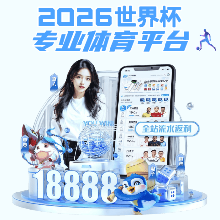
开云kaiyun(中国)
· 观赛体验
时区展示准...
天气裁判伤病...
展示你的主队...
体育头条
女足米亚哈姆
劳工证
专题策划页...
6月21日佛得角对乌拉圭
零封概率
当世界杯的聚光灯即将在2026年的绿茵场上
点燃战火，每一场小组赛的悬念都如同海风般
让人捉摸不透。6月21日，一个看似普通却暗
藏玄机的日期，将在大西洋彼岸的佛得角与南
美劲旅乌拉圭之间，上演一场关于"零封"的终