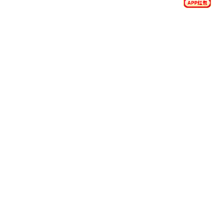
萨索洛迎战拉齐奥，重点看高位压迫后的退
当亚平宁的烽火再次点燃，一场关乎战术智慧与心
理博弈的较量即将在...
2026-08-07
欧冠资格赛领先后赛程密度如何稳住
当欧冠资格赛的终场哨声划破夜空，领先的喜悦与