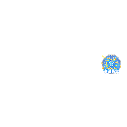
延伸阅读
阿德耶米赛季课题：最后一传仍是关键
在多特蒙德的威斯特法伦球场，阿德耶米的名字总
是与风驰电掣般的速...
2026-08-07