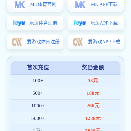
带着强烈的旋转和势能，在空中划出一道诡异
的弧线，绕过所有防守球员，直挂球门死角。
门将虽然奋力舒展身体，却只能目送皮球入
网。这一刻，全场沸腾了！这粒“亚马尔世界
波”式的进球，瞬间将比分改写为1比1。它不
仅是一次个人能力的完美展现，更是天津津门
虎全队不放弃精神的结晶。
这粒世界波的意义，绝不仅仅是一个进球那么
简单。它让津门虎在士气上获得了巨大的提
升，也完全打乱了对手的赛前部署。在随后的
比赛中，津门虎乘胜追击，利用对手心态的微
妙变化，牢牢掌握了中场的控球权。虽然最终
比分没有被再次改写，但这场从先丢球到凭借