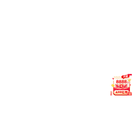
萨拉赫人物观察：禁区内终结体现比赛价值
在当今足坛，关于“射手”的定义正在被重新书写。当
无数专家痴迷于...
2026-08-07