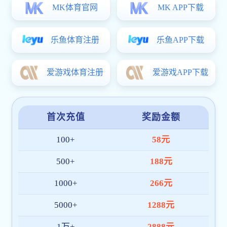
对希门尼斯首发状态的正面检测。在风险控制
层面，资金的流动方向极易受到核心球员状态
的引导。许多专业投注者深知，只要希门尼斯
能够在前15分钟内完成一次有效射门或关键
传球，他进球数的相关投注项目会迅速回暖。
为了规避可能出现的盘口断层，不少庄家选择
通过调整大小球盘口来对冲风险。这种微妙的
调整，正是对希门尼斯战术任务在赛场上可能
产生的连锁反应，做出了较为精准的预判。
再深入一层，希门尼斯的战术任务其实还有一
层更隐蔽的规划：他需要在某一特定时段产生
爆发性跑动，以此瓦解南非队的中场拦截信
心。南非队并不弱，他们具备较强的身体对抗