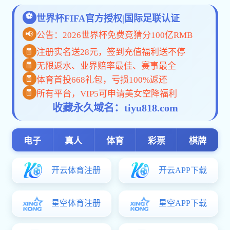
料。我们今天要聊的，正是那场让人肾上腺素
飙升的生死战——葡萄牙对哥伦比亚世界杯犯
规数据。是的，你没有看错，这场比赛的数据
背后，藏着一部绿茵场上的“犯规史书”。
说起葡萄牙和哥伦比亚的交锋，很多老球迷的
第一反应是“华丽的中场对决”。但如果你翻开
那场比赛的官方数据记录，你会发现，所谓的
“技术流”在生死时刻，也会变成“铁血流”。首
先，我们必须正视一个事实：哥伦比亚在那场
比赛中的犯规次数，比葡萄牙高出不少。根据
赛后统计，哥伦比亚全场犯规次数高达23
次，而葡萄牙是16次。这看起来只是一个数
字，但当你看到佩佩被一次次撞飞、C罗被拽