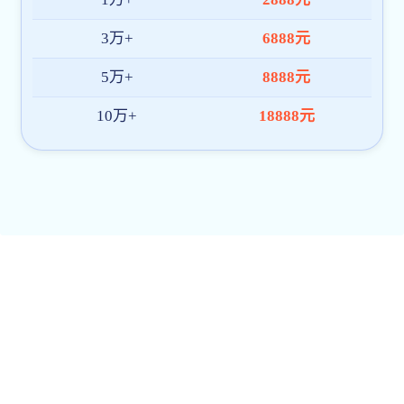
度的身体接触，震慑住葡萄牙的进攻核心。而
在下半场，由于体能下降和裁判的尺度收紧，
犯规次数略有下降，但哥伦比亚依然保持着高
频率的犯规动作。你可以说这是一种“粗暴的
风格”，但不得不承认，这种战术确实让葡萄
牙的进攻变得支离破碎。
<p
上一篇：
洛杉矶银河同城死敌附加赛脚后跟
下一篇：
塔希罗维奇世界杯小组赛创造机会