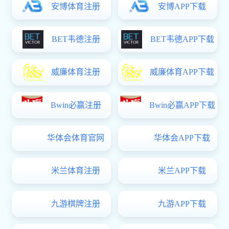
倒在地时，你就会明白这些数字背后的刀光剑
影。
哥伦比亚的防守策略非常明确——犯规要狠，
但绝不能红牌。你几乎可以看到他们教练在场
边怒吼：“打断节奏，打断节奏！”于是，我们
看到哈梅斯·罗德里格斯在中场被葡萄牙的防
守球员死死缠住，而哥伦比亚队的防守者则像
猎豹一样扑向每一个持球的葡萄牙人。这不仅
仅是身体对抗，更像是一场心理战。这些犯规
数据背后，反映出的是一种“只要不送点，什
么都可以试”的极端心态。
我们再把目光转向葡萄牙的犯规数据。16次
犯规，听起来不算太多，但其中却隐藏着一个