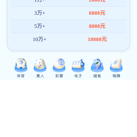
用对方后卫一瞬间的走神完成致命一击。在赛
后的技术统计中，马丁内利全场仅有两次射
门，但每一次都足以改变战局。他的存在，本
身就是对对手后防线的巨大威慑。即便绝杀被
吹，马丁内利的价值也无需任何数据来佐证。
他用自己的行动告诉世界：什么叫做英雄。
这场平局，对于河南队的世界杯征程，无疑是
沉重一击。出线形势瞬间变得岌岌可危。但从
另一个角度审视，这场比赛也展示了球队永不
枯竭的韧性和血性。尤其是在马丁内利的强势
引领下，河南队在绝境中迸发出的能量，足以
让任何对手胆寒。未来的比赛，只要留给河南
队一丝机会，他们便能创造出奇迹。而这趟世