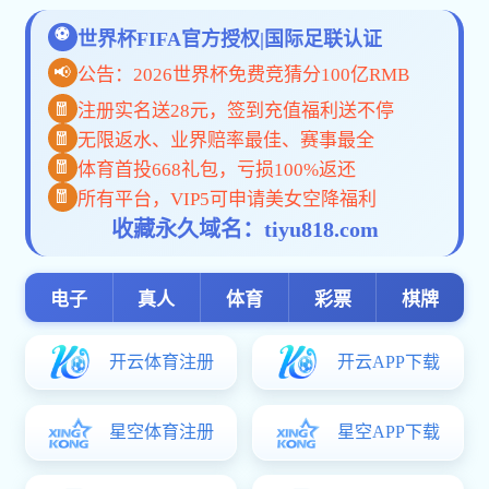
足球的悲喜，演绎到了极致。然而，当进球后
的狂喜尚未在河南队的替补席上完全绽放，边
裁的旗帜与VAR冰冷的回放，便将这出戏剧推
向了另一个高潮。绝杀被吹，胜利化作平局，
这一夜，马丁内利的名字，以一种最残酷、也
最英雄的方式，被镌刻在了足球史册上，这并
非失败，而是一次封神的序章。
故事的开局，并非一帆风顺。河南队陷入绝
境，唯有取胜方能保留进军世界杯的一线生
机。整场比赛，压力如同无形的巨手，扼住每
位球员的咽喉。河南队众将拼尽全力，却始终
无法叩开对手的铜墙铁壁。时间一分一秒流
逝，每一脚触球都伴随着巨大的心跳。当所有