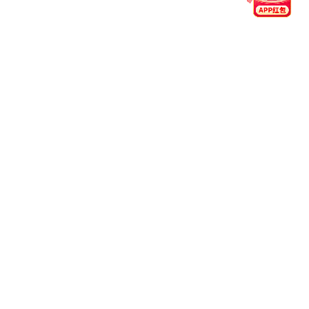
萨索洛迎战拉齐奥，重点看高位压迫后的退
当亚平宁的烽火再次点燃，一场关乎战术智慧与心
理博弈的较量即将在...
2026-08-07
欧冠资格赛领先后赛程密度如何稳住