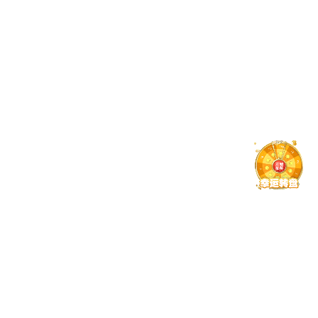
延伸阅读
阿德耶米赛季课题：最后一传仍是关键
在多特蒙德的威斯特法伦球场，阿德耶米的名字总
是与风驰电掣般的速...