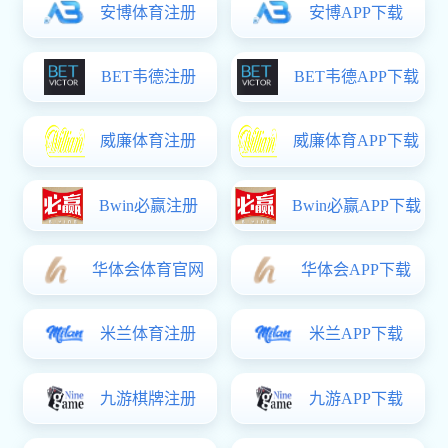
人都以为平局将成为无法改变的结局时，一个
身影在禁区边缘如鬼魅般启动。那是马丁内
利，一个从不向命运低头的斗士。
第95分钟，这是属于神迹的时刻。队友在边
路送出高难度传中，皮球在空中划出一道诡异
的弧线。在千钧一发之际，马丁内利如同猎豹
般插上，他并未选择惯用的左脚，而是用自己
不擅长的右脚，迎球凌空抽射。皮球带着剧烈
的旋转，如出膛的炮弹，擦着横梁下沿，狠狠
砸入网窝。那一刻，河南队的主场沸腾了，球
员们疯狂地扑向马丁内利，将他压在身下。这
粒进球，是意志的胜利，是绝望中的呐喊，马
丁内利仿佛天神下凡，以一己之力硬生生撕开
了命运的囚笼。