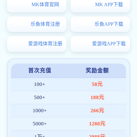
慢的节奏中，洞察对手防守重心转移的一瞬
间，然后像手术刀一样精准地将球送入禁区。
哥伦比亚的进攻，并非追求绝对的速度，而是
追求在推进过程中的瞬间爆发与节奏变化。
然而，刚果金队绝非等闲之辈。他们利用自己
强悍的身体对抗能力，在中路筑起了一道血肉
长城。每当哥伦比亚试图进行小范围的配合
时，刚果金球员便像铁钳一般紧紧贴住对方，
用身体挤压其传球和转身空间。这种高强度、
高对抗性的防守，一度让哥伦比亚的中路渗透
战术陷入停滞。这便是世界杯的魅力所在：当
理想化的战术遇上实战中的绞肉机，谁都无法
保证百分百的成功率。刚果金队的主教练显然