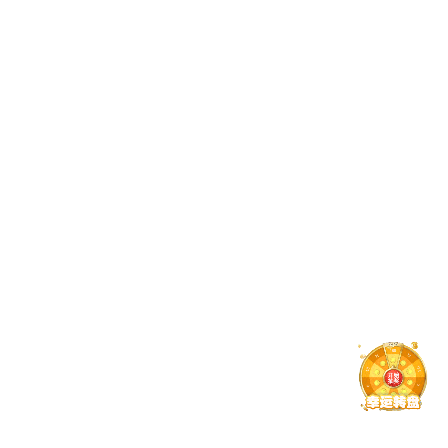
阿德耶米赛季课题：最后一传仍是关
马赛交锋勒
键
忽视
在多特蒙德的威斯特法伦球场，阿德耶米的
在法国杯的绿
名字总是与风驰电掣般的速...
从来不只是实力
08-07 04:35
08-07 04:11