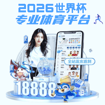
开云kaiyun(中国)
· 观赛体验
时区展示准...
天气裁判伤病...
展示你的主队...
体育头条
女足米亚哈姆
劳工证
专题策划页...
哈兹里2026世界杯进球
效率分析
当“效率”这个词与世界杯联系在一起时，大多
数球迷想到的是那些超级巨星在关键时刻的一
锤定音。然而，在卡塔尔世界杯的舞台上，有
一位名字并不那么响亮的球员，却用令人咋舌
的数据颠覆了人们对“射手”的传统认知。他不