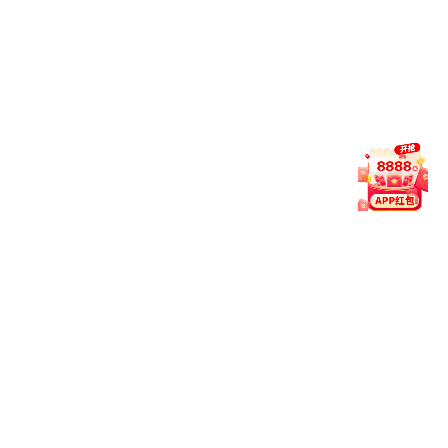
萨拉赫人物观察：禁区内终结体现比赛价值
在当今足坛，关于“射手”的定义正在被重新书写。当
无数专家痴迷于...
2026-08-07
萨索洛迎战拉齐奥，重点看高位压迫后的退
当亚平宁的烽火再次点燃，一场关乎战术智慧与心