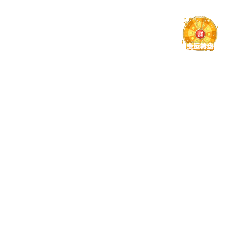
阿德耶米赛季课题：最后一传仍是关
马赛交锋勒
键
忽视
在多特蒙德的威斯特法伦球场，阿德耶米的
在法国杯的绿
名字总是与风驰电掣般的速...
从来不只是实力
08-07 04:35
08-07 04:11
延伸阅读