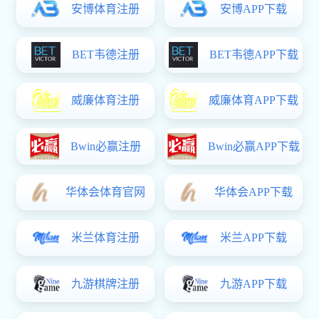
纪律严明著称，他们擅长压缩空间，但阿兹蒙
的灵动跑位，恰恰可能成为打破这种静态防守
的钥匙。如果他能在边路牵制住防守兵力，倒
三角回敲或直塞肋部，那么助攻数据将很可能
迎来爆发。当前的金靴热度榜单上，纯射手占
据着流量高位，但阿兹蒙这样兼具得分与做饼
能力的球员，正在悄然改变人们的认知。
埃及队的防守并非无懈可击。他们的中场屏障
在面对快速转换时，往往会出现瞬间的脱节。
阿兹蒙最擅长的就是捕捉这种稍纵即逝的间
隙。他不需要频繁触球，一次犀利的反越位冲
刺，就能带乱整条后防线的布置。此时，无论
是选择横传门前，还是回做给后排插上的阿米
里，都极具威胁。这种打法，在世界杯历史上