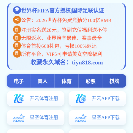
手的坚固堡垒，用一记精妙的传球锁定胜利？
在金靴榜的喧嚣背后，助攻的隐秘价值正被重
新审视。今天，我们深度梳理阿兹蒙的战术角
色、埃及防线的韧性，以及这背后隐藏的金靴
热度变迁。
阿兹蒙这个名字，在世界杯开赛前就已被各路
球探标注了高亮。他拥有令人艳羡的爆发力与
门前嗅觉，但在这支伊朗队中，他往往需要扮
演的不只是终结者，更是进攻的发起者。勒沃
库森时期的历练，让他学会了如何在高强度对
抗下观察队友跑位。面对埃及队那条由经验丰
富的后卫线构筑的防守体系，阿兹蒙的传球选
择将直接决定伊朗队的进攻效率。埃及防线以