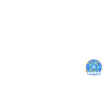
名字总是与风驰电掣般的速...
从来不只是实力
08-07 04:35
08-07 04:11
延伸阅读