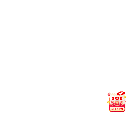
在当今足坛，关于“射手”的定义正在被重新书写。当
无数专家痴迷于...
2026-08-07
萨索洛迎战拉齐奥，重点看高位压迫后的退
当亚平宁的烽火再次点燃，一场关乎战术智慧与心
理博弈的较量即将在...
2026-08-07